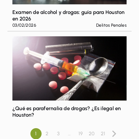
Examen de alcohol y drogas: guía para Houston
en 2026
03/02/2026
Delitos Penales
¿Qué es parafernalia de drogas? ¿Es ilegal en
Houston?
1
2
3
…
19
20
21
Paginación
Siguiente