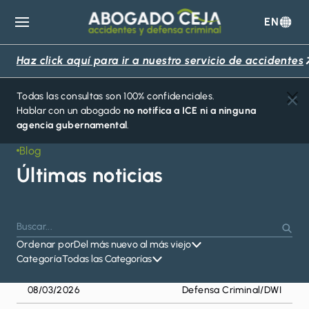
EN
Abogado
Ceja
Haz click aquí para ir a nuestro servicio de accidentes
Todas las consultas son 100% confidenciales.
Hablar con un abogado
no notifica a ICE ni a ninguna
agencia gubernamental
.
Blog
Últimas noticias
Buscar
Presiona
Busc
por:
Ordenar por
Del más nuevo al más viejo
Enter
Categoría
Todas las Categorías
para
buscar
08/03/2026
Defensa Criminal
/
DWI
o