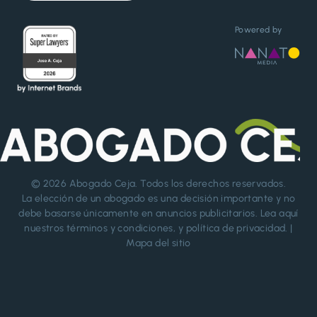
Powered by
© 2026
Abogado Ceja
. Todos los derechos reservados.
La elección de un abogado es una decisión importante y no
debe basarse únicamente en anuncios publicitarios. Lea aquí
nuestros
términos y condiciones
, y
política de privacidad
. |
Mapa del sitio