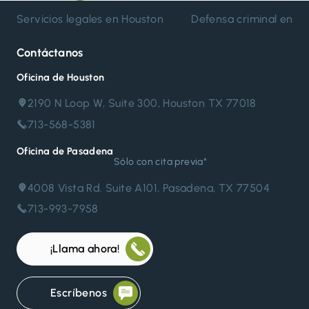
de
Servicios legales en Houston
Defensa criminal en H
entradas
Contáctanos
Oficina de Houston
2190 N Loop W, Suite 300, Houston TX 77018
713-568-5381
Oficina de Pasadena
Sólo con cita previa*
4008 Vista Rd. Suite A101, Pasadena, TX 77504
713-993-7958
¡Llama ahora!
Escríbenos