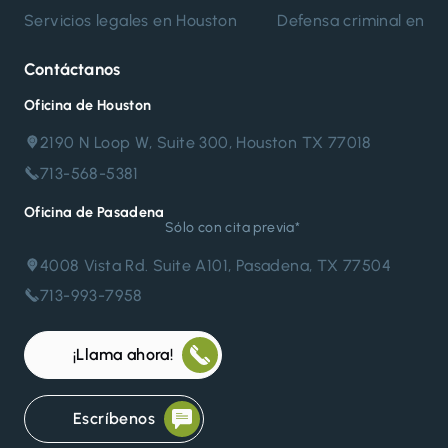
de
Servicios legales en Houston
Defensa criminal en H
entradas
Contáctanos
Oficina de Houston
2190 N Loop W, Suite 300, Houston TX 77018
713-568-5381
Oficina de Pasadena
Sólo con cita previa*
4008 Vista Rd. Suite A101, Pasadena, TX 77504
713-993-7958
¡Llama ahora!
Escríbenos