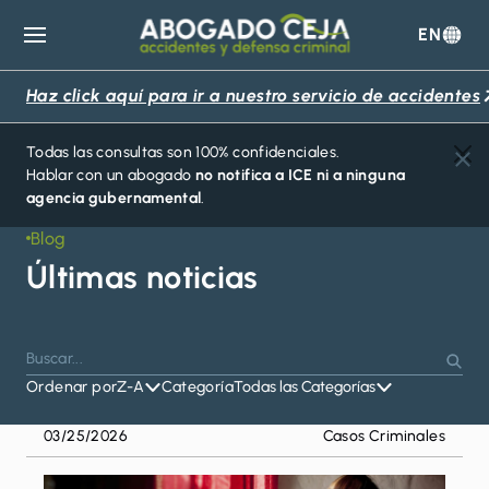
EN
Abogado
Ceja
Haz click aquí para ir a nuestro servicio de accidentes
Todas las consultas son 100% confidenciales.
Hablar con un abogado
no notifica a ICE ni a ninguna
agencia gubernamental
.
Blog
Últimas noticias
Buscar
Presiona
Busc
por:
Ordenar por
Z-A
Categoría
Todas las Categorías
Enter
para
03/25/2026
Casos Criminales
buscar
o