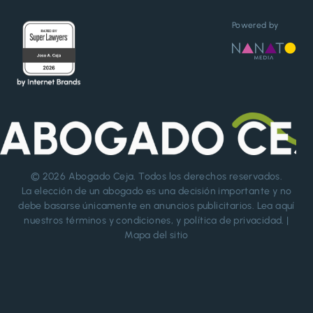
Powered by
© 2026
Abogado Ceja
. Todos los derechos reservados.
La elección de un abogado es una decisión importante y no
debe basarse únicamente en anuncios publicitarios. Lea aquí
nuestros
términos y condiciones
, y
política de privacidad
. |
Mapa del sitio