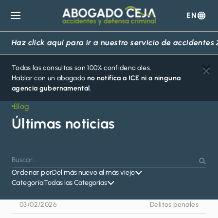
EN
Abogado
Ceja
Haz click aquí para ir a nuestro servicio de accidentes
Todas las consultas son 100% confidenciales.
Hablar con un abogado
no notifica a ICE ni a ninguna
agencia gubernamental
.
Blog
Últimas noticias
Buscar
Presiona
Busc
por:
Ordenar por
Del más nuevo al más viejo
Enter
Categoría
Todas las Categorías
para
buscar
03/02/2026
Delitos penales
o