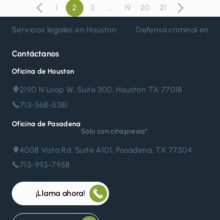
1
2
3
…
19
20
21
Paginación
Anterior
Siguiente
de
Servicios legales en Houston
Defensa criminal en H
entradas
Contáctanos
Oficina de Houston
2190 N Loop W, Suite 300, Houston TX 77018
713-568-5381
Oficina de Pasadena
Sólo con cita previa*
4008 Vista Rd. Suite A101, Pasadena, TX 77504
713-993-7958
¡Llama ahora!