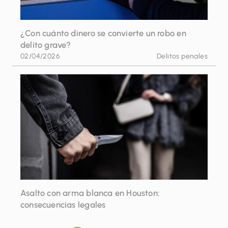
¿Con cuánto dinero se convierte un robo en
delito grave?
02/04/2026
Delitos penales
Asalto con arma blanca en Houston:
consecuencias legales