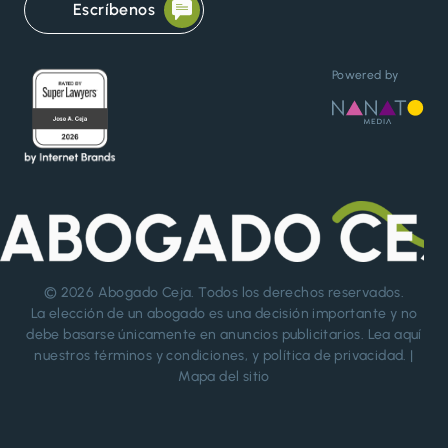
Escríbenos
Powered by
© 2026
Abogado Ceja
. Todos los derechos reservados.
La elección de un abogado es una decisión importante y no
debe basarse únicamente en anuncios publicitarios. Lea aquí
nuestros
términos y condiciones
, y
política de privacidad
. |
Mapa del sitio