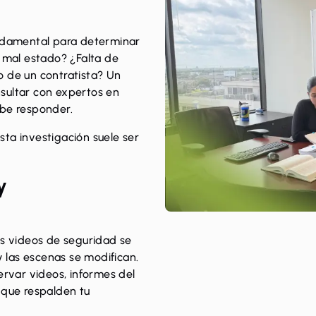
undamental para determinar
n mal estado? ¿Falta de
o de un contratista? Un
sultar con expertos en
ebe responder.
ta investigación suele ser
y
* Las imágenes puede
os videos de seguridad se
y las escenas se modifican.
var videos, informes del
 que respalden tu