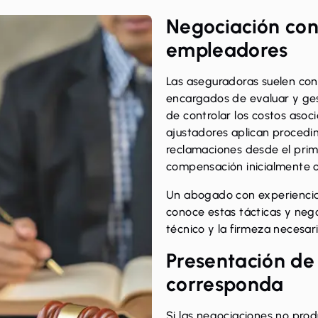
Negociación con
empleadores
Las aseguradoras suelen con
encargados de evaluar y ges
de controlar los costos asoc
ajustadores aplican procedim
reclamaciones desde el prime
compensación inicialmente o
Un abogado con experiencia
conoce estas tácticas y neg
técnico y la firmeza necesa
Presentación d
corresponda
Si las negociaciones no pro