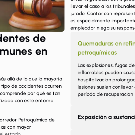
llevar el caso a los tribunal
jurado. Contar con represent
es especialmente importante
empleador niega su responsa
dentes de
Quemaduras en refin
omunes en
petroquímicas
Las explosiones, fugas de
inflamables pueden caus
ás allá de lo que la mayoría
hospitalización prolongad
 tipo de accidentes ocurren
lesiones suelen conlleva
e comprende por qué es tan
período de recuperación 
rizado con este entorno
Exposición a sustanc
Corredor Petroquímico de
onas con mayor
el estado.