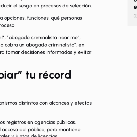
educir el sesgo en procesos de selección.
e
0
ca opciones, funciones, qué personas
proceso.
í”, “abogado criminalista near me”,
to cobra un abogado criminalista”, en
ara tomar decisiones informadas y evitar
piar” tu récord
nismos distintos con alcances y efectos
tos registros en agencias públicas
.
el acceso del público, pero mantiene
les y juntas de licencias.