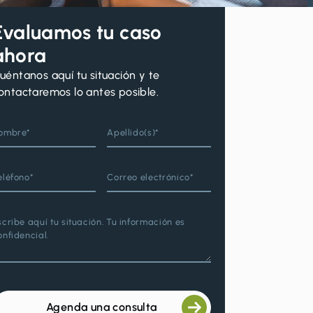
Evaluamos tu caso
ahora
uéntanos aquí tu situación y te
ontactaremos lo antes posible.
ombre*
Apellido(s)*
eléfono*
Correo electrónico*
scribe aquí tu situación. Tu información es
onfidencial.
Agenda una consulta