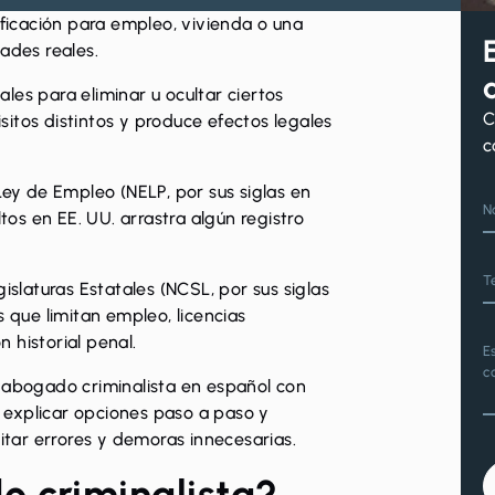
ificación para empleo, vivienda o una
ades reales.
les para eliminar u ocultar ciertos
C
itos distintos y produce efectos legales
c
Ley de Empleo (NELP, por sus siglas en
N
ltos en EE. UU
. arrastra algún registro
T
islaturas Estatales (NCSL, por sus siglas
s que limitan empleo, licencias
 historial penal.
E
c
n
abogado criminalista en español
con
d, explicar opciones paso a paso y
vitar errores y demoras innecesarias.
o criminalista?