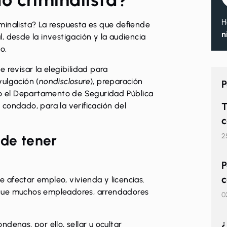
H
minalista? La respuesta es que defiende
n
, desde la investigación y la audiencia
o.
 revisar la elegibilidad para
vulgación (
nondisclosure
), preparación
P
omo el Departamento de Seguridad Pública
T
l condado, para la verificación del
c
2
 de tener
P
c
 afectar empleo, vivienda y licencias.
 que muchos empleadores, arrendadores
0
¿
denas, por ello, sellar u ocultar