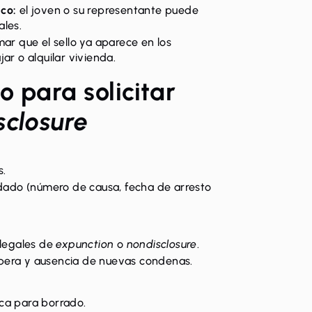
ico:
el joven o su representante puede
ales.
ar que el sello ya aparece en los
ar o alquilar vivienda.
 para solicitar
sclosure
s.
dado (número de causa, fecha de arresto
 legales de
expunction
o
nondisclosure
.
espera y ausencia de nuevas condenas.
fica para borrado.