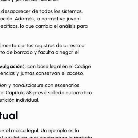
ca desaparecer de todos los sistemas.
gación. Además, la normativa juvenil
íficos, lo que cambia el análisis para
lmente ciertos registros de arresto o
to de borrado y faculta a negar el
vulgación):
con base legal en el
Código
agencias y juntas conservan el acceso.
ion
y
nondisclosure
con escenarios
 el
Capítulo 58
prevé sellado automático
tición individual.
tual
n el marco legal. Un ejemplo es la
 Legislatura, que reestructura la materia