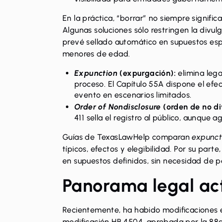
En la práctica, “borrar” no siempre signifi
Algunas soluciones sólo restringen la divul
prevé sellado automático en supuestos espec
menores de edad.
Expunction
(expurgación):
elimina lega
proceso.
El Capítulo 55A
dispone el efec
evento en escenarios limitados.
Order of Nondisclosure
(orden de no di
411
sella el registro al público, aunque 
Guías de
TexasLawHelp
comparan
expunct
típicos, efectos y elegibilidad. Por su parte,
en supuestos definidos, sin necesidad de pe
Panorama legal ac
Recientemente, ha habido modificaciones e
modificación
HB 4504
, aprobada por la 88ª