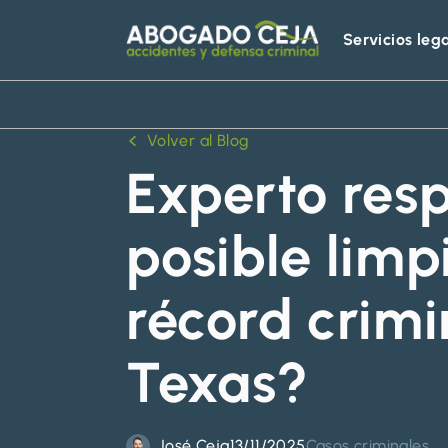
Servicios leg
Abogado
Ceja
Volver al Blog
Experto res
posible limp
récord crimi
Texas?
José Ceja
13/11/2025
Casos criminales