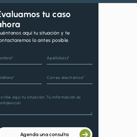
Evaluamos tu caso
ahora
uéntanos aquí tu situación y te
ontactaremos lo antes posible.
ombre*
Apellido(s)*
eléfono*
Correo electrónico*
scribe aquí tu situación. Tu información es
onfidencial.
Agenda una consulta