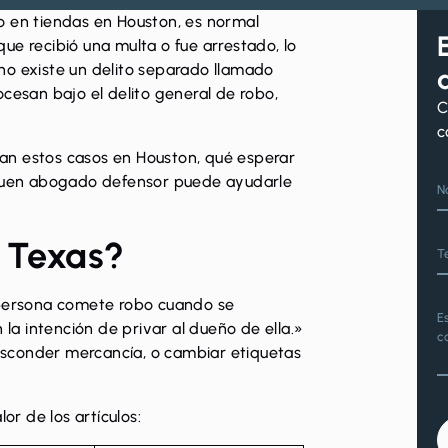
o en tiendas
en Houston, es normal
ue recibió una multa o fue arrestado, lo
no existe un delito separado llamado
ocesan bajo el delito general de robo,
C
c
an estos casos en Houston, qué esperar
n buen abogado defensor puede ayudarle
N
e Texas?
T
persona comete robo cuando se
E
a intención de privar al dueño de ella.»
c
, esconder mercancía, o cambiar etiquetas
or de los artículos: