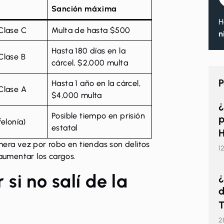
Sanción máxima
H
Clase C
Multa de hasta $500
n
Hasta 180 días en la
Clase B
cárcel, $2,000 multa
P
Hasta 1 año en la cárcel,
Clase A
$4,000 multa
¿
Posible tiempo en prisión
p
felonía)
estatal
H
mera vez por robo en tiendas son delitos
1
umentar los cargos.
si no salí de la
¿
d
T
2