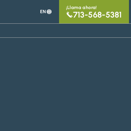
¡Llama ahora!
EN
713-568-5381