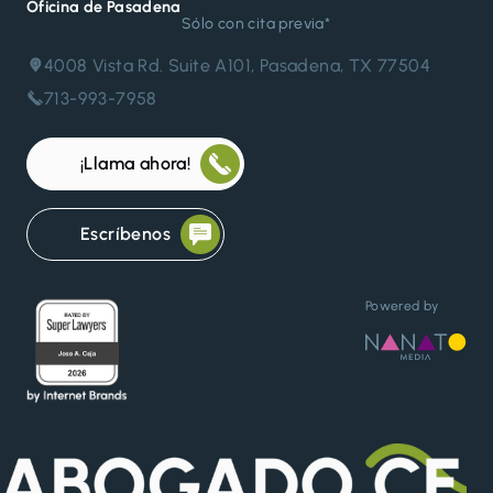
Oficina de Pasadena
Sólo con cita previa*
4008 Vista Rd. Suite A101, Pasadena, TX 77504
713-993-7958
¡Llama ahora!
Escríbenos
Powered by