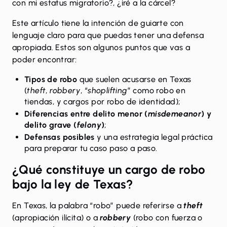
con mi estatus migratorio?, ¿iré a la cárcel?
Este artículo tiene la intención de guiarte con
lenguaje claro para que puedas tener una defensa
apropiada. Estos son algunos puntos que vas a
poder encontrar:
Tipos de robo
que suelen acusarse en Texas
(
theft
,
robbery
, “
shoplifting
” como robo en
tiendas, y cargos por robo de identidad);
Diferencias entre delito menor (
misdemeanor
) y
delito grave (
felony
)
;
Defensas posibles
y una estrategia legal práctica
para preparar tu caso paso a paso.
¿Qué constituye un cargo de robo
bajo la ley de Texas?
En Texas, la palabra “robo” puede referirse a
theft
(apropiación ilícita) o a
robbery
(robo con fuerza o