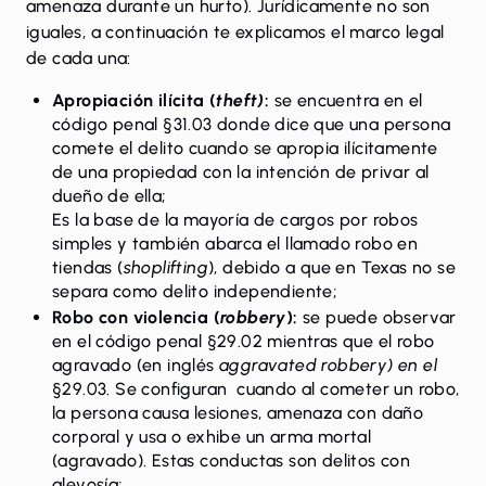
amenaza durante un hurto). Jurídicamente no son
iguales, a continuación te explicamos el marco legal
de cada una:
Apropiación ilícita (
theft)
:
se encuentra en el
código penal §31.03
donde dice que una persona
comete el delito cuando se apropia ilícitamente
de una propiedad con la intención de privar al
dueño de ella;
Es la base de la mayoría de cargos por robos
simples y también abarca el llamado robo en
tiendas (
shoplifting
), debido a que en Texas no se
separa como delito independiente;
Robo con violencia (
robbery
):
se puede observar
en el
código penal §29.02
mientras que el robo
agravado (en inglés
aggravated robbery) en el
§29.03. Se configuran cuando al cometer un robo,
la persona causa lesiones, amenaza con daño
corporal y usa o exhibe un arma mortal
(agravado). Estas conductas son delitos con
alevosía;