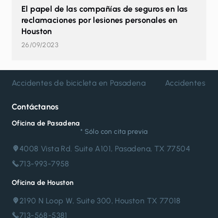
El papel de las compañías de seguros en las
reclamaciones por lesiones personales en
Houston
26/09/2023
Accidentes de bicicleta en Pasadena
Accidentes de
Contáctanos
Oficina de Pasadena
* Sólo con cita previa
4008 Vista Rd. Suite A101, Pasadena, TX 77504
713-993-7958
Oficina de Houston
2190 N Loop W, Suite 300, Houston TX 77018
713-568-5381