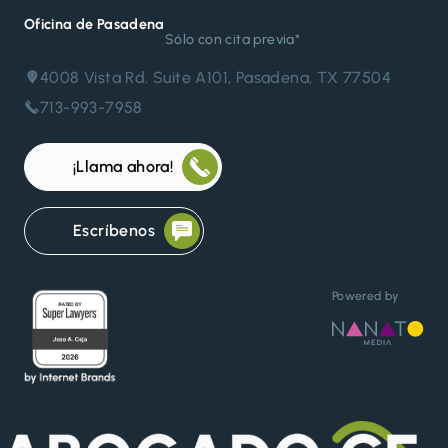
Oficina de Pasadena
Sólo con cita previa*
4008 Vista Rd. Suite A101, Pasadena, TX 77504
713-993-7958
¡Llama ahora!
Escríbenos
Powered by