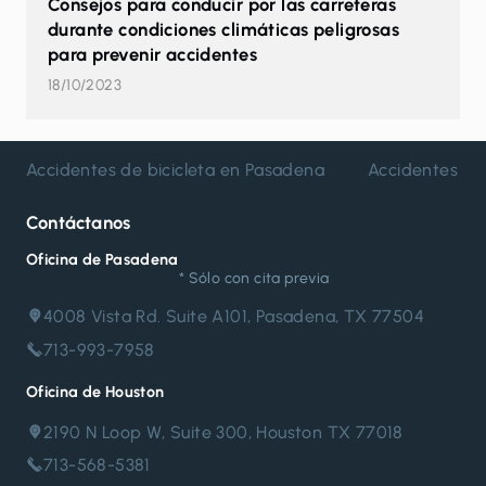
Consejos para conducir por las carreteras
durante condiciones climáticas peligrosas
para prevenir accidentes
18/10/2023
Accidentes de bicicleta en Pasadena
Accidentes de
Contáctanos
Oficina de Pasadena
* Sólo con cita previa
4008 Vista Rd. Suite A101, Pasadena, TX 77504
713-993-7958
Oficina de Houston
2190 N Loop W, Suite 300, Houston TX 77018
713-568-5381