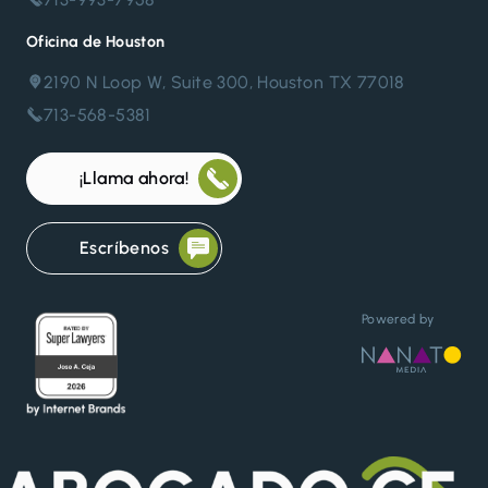
Oficina de Houston
2190 N Loop W, Suite 300, Houston TX 77018
713-568-5381
¡Llama ahora!
Escríbenos
Powered by