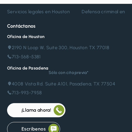
Servicios legales en Houston
Defensa criminal en H
Contáctanos
Oficina de Houston
2190 N Loop W, Suite 300, Houston TX 77018
713-568-5381
Oficina de Pasadena
Sólo con cita previa*
4008 Vista Rd. Suite A101, Pasadena, TX 77504
713-993-7958
¡Llama ahora!
Escríbenos