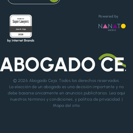
Powered by
© 2026
Abogado Ceja
. Todos los derechos reservados.
La elección de un abogado es una decisión importante y no
debe basarse únicamente en anuncios publicitarios. Lea aquí
nuestros
términos y condiciones
, y
política de privacidad
. |
Mapa del sitio