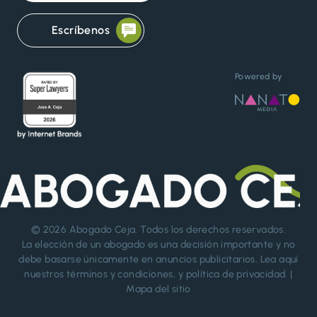
Escríbenos
Powered by
© 2026
Abogado Ceja
. Todos los derechos reservados.
La elección de un abogado es una decisión importante y no
debe basarse únicamente en anuncios publicitarios. Lea aquí
nuestros
términos y condiciones
, y
política de privacidad
. |
Mapa del sitio