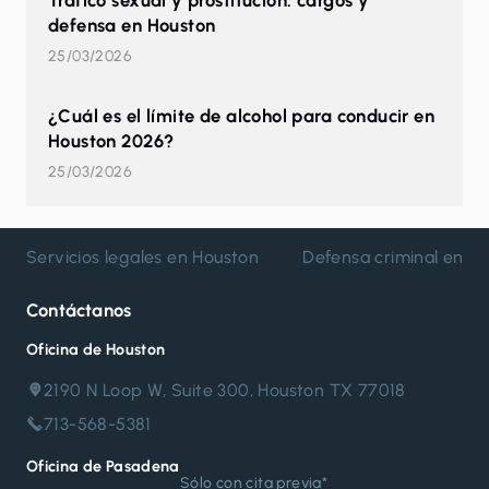
Tráfico sexual y prostitución: cargos y
defensa en Houston
25/03/2026
¿Cuál es el límite de alcohol para conducir en
Houston 2026?
25/03/2026
Servicios legales en Houston
Defensa criminal en H
Contáctanos
Oficina de Houston
2190 N Loop W, Suite 300, Houston TX 77018
713-568-5381
Oficina de Pasadena
Sólo con cita previa*