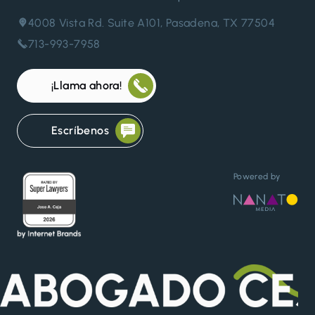
4008 Vista Rd. Suite A101, Pasadena, TX 77504
713-993-7958
¡Llama ahora!
Escríbenos
Powered by