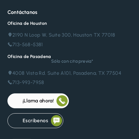
Contáctanos
Oficina de Houston
2190 N Loop W, Suite 300, Houston TX 77018
713-568-5381
Oficina de Pasadena
Sólo con cita previa*
4008 Vista Rd. Suite A101, Pasadena, TX 77504
713-993-7958
¡Llama ahora!
Escríbenos