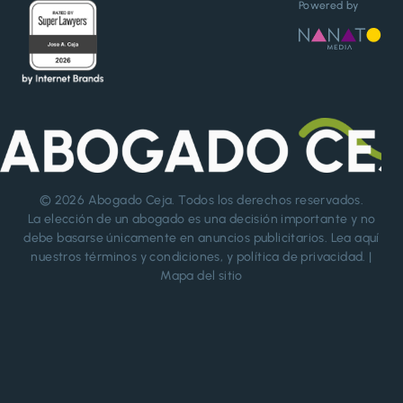
Powered by
© 2026
Abogado Ceja
. Todos los derechos reservados.
La elección de un abogado es una decisión importante y no
debe basarse únicamente en anuncios publicitarios. Lea aquí
nuestros
términos y condiciones
, y
política de privacidad
. |
Mapa del sitio