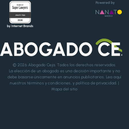
Powered by
© 2026
Abogado Ceja
. Todos los derechos reservados.
La elección de un abogado es una decisión importante y no
debe basarse únicamente en anuncios publicitarios. Lea aquí
nuestros
términos y condiciones
, y
política de privacidad
. |
Mapa del sitio