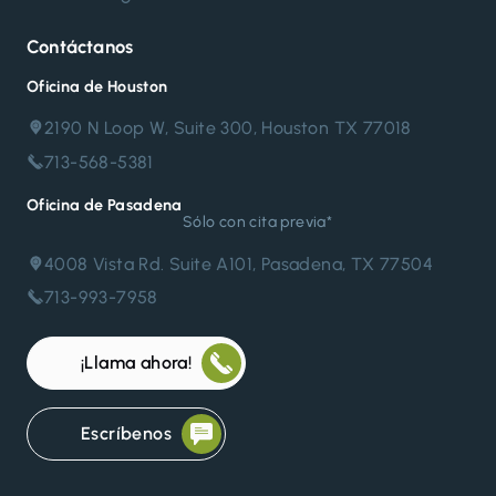
Contáctanos
Oficina de Houston
2190 N Loop W, Suite 300, Houston TX 77018
713-568-5381
Oficina de Pasadena
Sólo con cita previa*
4008 Vista Rd. Suite A101, Pasadena, TX 77504
713-993-7958
¡Llama ahora!
Escríbenos