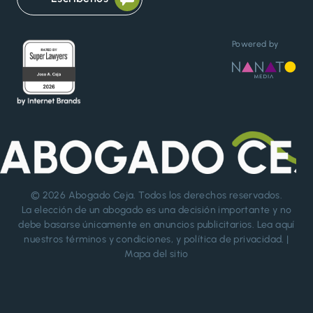
Powered by
© 2026
Abogado Ceja
. Todos los derechos reservados.
La elección de un abogado es una decisión importante y no
debe basarse únicamente en anuncios publicitarios. Lea aquí
nuestros
términos y condiciones
, y
política de privacidad
. |
Mapa del sitio