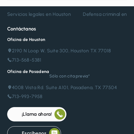
Servicios legales en Houston
Defensa criminal en H
Contáctanos
Oficina de Houston
2190 N Loop W, Suite 300, Houston TX 77018
713-568-5381
Oficina de Pasadena
Sólo con cita previa*
4008 Vista Rd. Suite A101, Pasadena, TX 77504
713-993-7958
¡Llama ahora!
Escríbenos