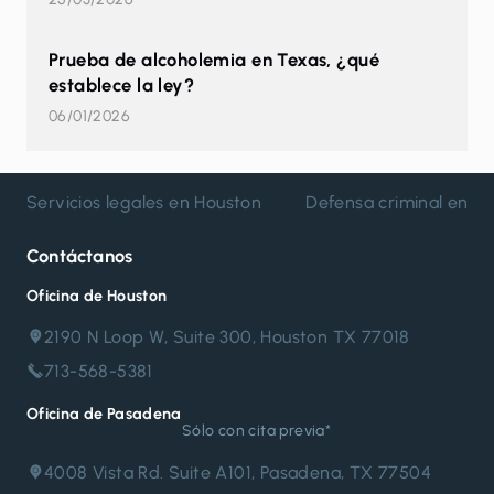
Prueba de alcoholemia en Texas, ¿qué
establece la ley?
06/01/2026
Servicios legales en Houston
Defensa criminal en H
Contáctanos
Oficina de Houston
2190 N Loop W, Suite 300, Houston TX 77018
713-568-5381
Oficina de Pasadena
Sólo con cita previa*
4008 Vista Rd. Suite A101, Pasadena, TX 77504