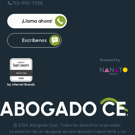
713-993-7958
¡Llama ahora!
Escríbenos
Powered by
© 2026
Abogado Ceja
. Todos los derechos reservados.
La elección de un abogado es una decisión importante y no