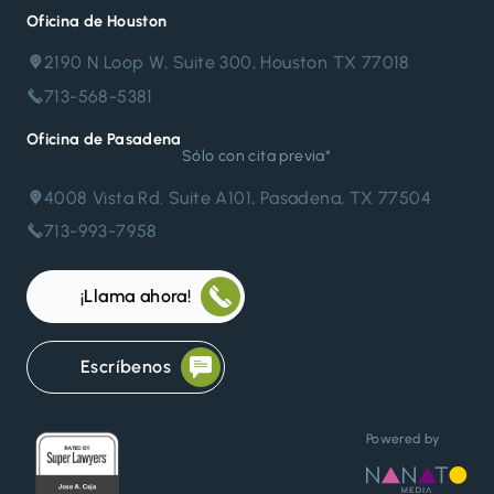
Oficina de Houston
2190 N Loop W, Suite 300, Houston TX 77018
713-568-5381
Oficina de Pasadena
Sólo con cita previa*
4008 Vista Rd. Suite A101, Pasadena, TX 77504
713-993-7958
¡Llama ahora!
Escríbenos
Powered by