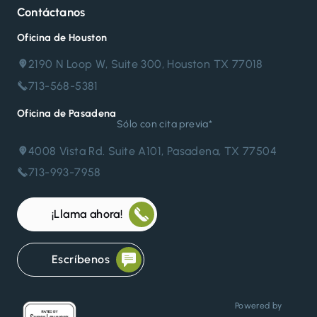
Contáctanos
Oficina de Houston
2190 N Loop W, Suite 300, Houston TX 77018
713-568-5381
Oficina de Pasadena
Sólo con cita previa*
4008 Vista Rd. Suite A101, Pasadena, TX 77504
713-993-7958
¡Llama ahora!
Escríbenos
Powered by