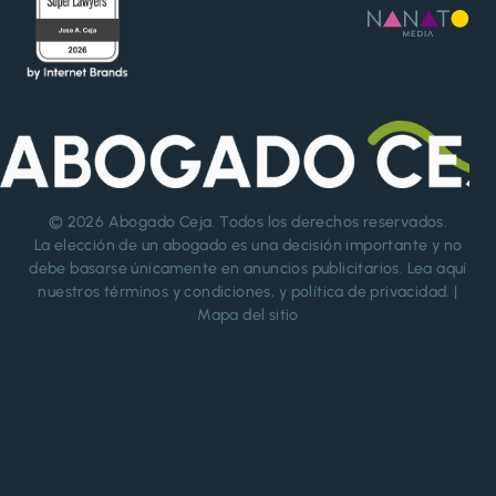
© 2026
Abogado Ceja
. Todos los derechos reservados.
La elección de un abogado es una decisión importante y no
debe basarse únicamente en anuncios publicitarios. Lea aquí
nuestros
términos y condiciones
, y
política de privacidad
. |
Mapa del sitio
Llama para tu consulta gratuita