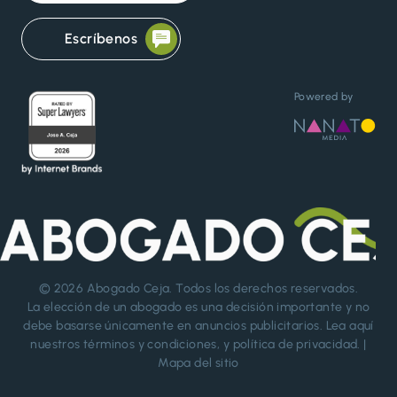
Escríbenos
Powered by
© 2026
Abogado Ceja
. Todos los derechos reservados.
La elección de un abogado es una decisión importante y no
debe basarse únicamente en anuncios publicitarios. Lea aquí
nuestros
términos y condiciones
, y
política de privacidad
. |
Mapa del sitio