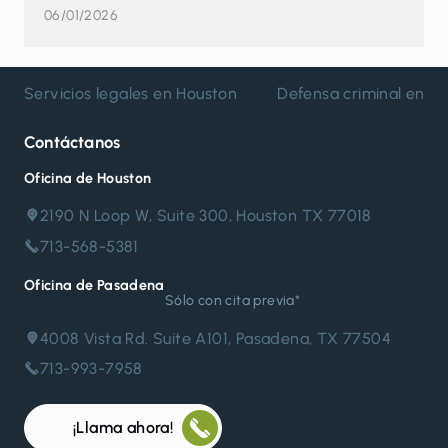
06/01/2026
Servicios legales en Houston
Defensa criminal en H
Contáctanos
Oficina de Houston
2190 N Loop W, Suite 300, Houston TX 77018
713-568-5381
Oficina de Pasadena
Sólo con cita previa*
4008 Vista Rd. Suite A101, Pasadena, TX 77504
713-993-7958
¡Llama ahora!