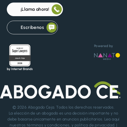
¡Llama ahora!
Escríbenos
Powered by
© 2026
Abogado Ceja
. Todos los derechos reservados.
La elección de un abogado es una decisión importante y no
debe basarse únicamente en anuncios publicitarios. Lea aquí
nuestros
términos y condiciones
, y
política de privacidad
. |