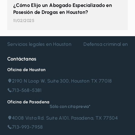
¿Cómo Elijo un Abogado Especializado en
Posesión de Drogas en Houston?
11/02/2025
Servicios legales en Houston
Defensa criminal en H
Contáctanos
Oficina de Houston
2190 N Loop W, Suite 300, Houston TX 77018
713-568-5381
Oficina de Pasadena
Sólo con cita previa*
4008 Vista Rd. Suite A101, Pasadena, TX 77504
713-993-7958