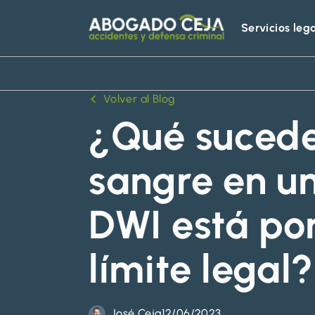
Servicios leg
Abogado
Ceja
Volver al Blog
¿Qué sucede 
sangre en u
DWI está po
límite legal?
José Ceja
12/06/2023