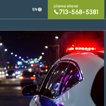
¡Llama ahora!
EN
713-568-5381