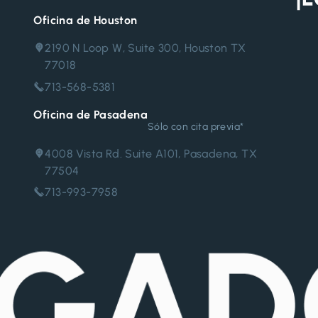
Oficina de Houston
2190 N Loop W, Suite 300, Houston TX
77018
713-568-5381
Oficina de Pasadena
Sólo con cita previa*
4008 Vista Rd. Suite A101, Pasadena, TX
77504
713-993-7958