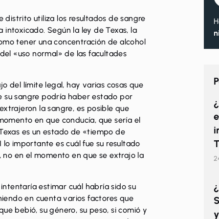
 distrito utiliza los resultados de sangre
H
 intoxicado. Según la ley de Texas, la
n
como tener una concentración de alcohol
 del «uso normal» de las facultades
P
o del límite legal, hay varias cosas que
e su sangre podría haber estado por
¿
extrajeron la sangre, es posible que
e
l momento en que conducía, que sería el
i
. Texas es un estado de «tiempo de
T
 lo importante es cuál fue su resultado
 no en el momento en que se extrajo la
2
¿
 intentaría estimar cuál habría sido su
iendo en cuenta varios factores que
S
que bebió, su género, su peso, si comió y
y