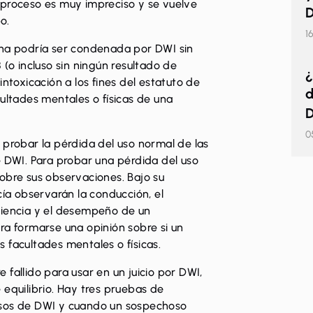
 proceso es muy impreciso y se vuelve
D
o.
1
ona podría ser condenada por DWI sin
 (o incluso sin ningún resultado de
¿
intoxicación a los fines del estatuto de
d
cultades mentales o físicas de una
D
0
 probar la pérdida del uso normal de las
e DWI. Para probar una pérdida del uso
 sobre sus observaciones. Bajo su
cía observarán la conducción, el
riencia y el desempeño de un
ra formarse una opinión sobre si un
 facultades mentales o físicas.
re fallido para usar en un juicio por DWI,
 equilibrio. Hay tres pruebas de
 casos de DWI y cuando un sospechoso