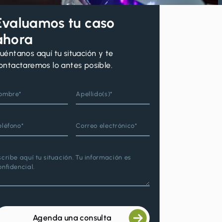
Evaluamos tu caso
ahora
uéntanos aquí tu situación y te
ontactaremos lo antes posible.
ombre*
Apellido(s)*
eléfono*
Correo electrónico*
scribe aquí tu situación. Tu información es
onfidencial.
Agenda una consulta