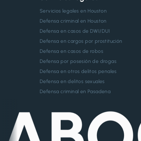
Servicios legales en Houston
Defensa criminal en Houston
Defensa en casos de DWI/DUI
Defensa en cargos por prostitución
Defensa en casos de robos
Defensa por posesión de drogas
Defensa en otros delitos penales
Defensa en delitos sexuales
Defensa criminal en Pasadena