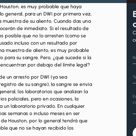
 Houston, es muy probable que haya
lo general, para un DWI por primera vez,
una muestra de su aliento. Cuando das una
nocerán de inmediato. Si el resultado de
C
 es posible que no lo arresten (como se
c
cusado incluso con un resultado por
 una muestra de aliento, es muy probable
o para su sangre. Pero, ¿qué sucede si la
N
e encuentran por debajo del límite legal?
de un arresto por DWI (ya sea
T
egistro de su sangre), la sangre se envía
general, los laboratorios que analizan la
E
os policiales, pero en ocasiones, la
c
 un laboratorio privado. En cualquier
rias semanas o incluso meses en ser
rea de Houston, por lo general tendrá que
ble que no se hayan recibido los