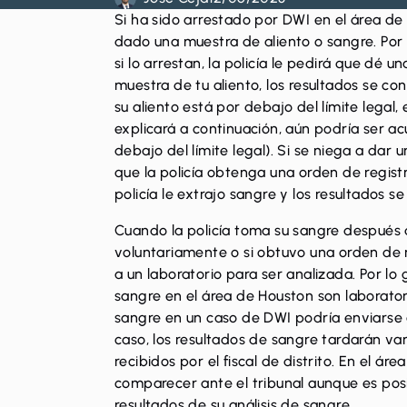
Si ha sido arrestado por
DWI
en el área de
dado una muestra de aliento o sangre. Por 
si lo arrestan, la policía le pedirá que dé 
muestra de tu aliento, los resultados se co
su aliento está por debajo del límite legal,
explicará a continuación, aún podría ser a
debajo del límite legal). Si se niega a dar
que la policía obtenga una orden de registr
policía le extrajo sangre y los resultados s
Cuando la policía toma su sangre después 
voluntariamente o si obtuvo una orden de r
a un laboratorio para ser analizada. Por lo 
sangre en el área de Houston son laboratori
sangre en un caso de DWI podría enviarse a
caso, los resultados de sangre tardarán va
recibidos por el fiscal de distrito. En el á
comparecer ante el tribunal aunque es posi
resultados de su análisis de sangre.