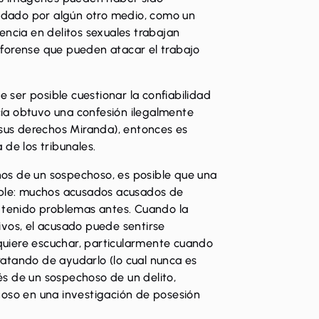
dado por algún otro medio, como un
encia en delitos sexuales trabajan
forense que pueden atacar el trabajo
ser posible cuestionar la confiabilidad
icía obtuvo una confesión ilegalmente
 sus derechos Miranda), entonces es
de los tribunales.
chos de un sospechoso, es posible que una
e: muchos acusados ​​acusados ​​​​de
n tenido problemas antes. Cuando la
itivos, el acusado puede sentirse
 quiere escuchar, particularmente cuando
tratando de ayudarlo (lo cual nunca es
rés de un sospechoso de un delito,
hoso en una investigación de posesión