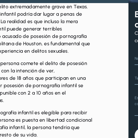
elito extremadamente grave en Texas.
nfantil podría dar lugar a penas de
 La realidad es que incluso la mera
til puede generar terribles
C
o acusado de posesión de pornografía
c
politana de Houston, es fundamental que
eriencia en delitos sexuales.
N
 persona comete el delito de posesión
 con la intención de ver,
res de 18 años que participan en una
T
r posesión de pornografía infantil se
punible con 2 a 10 años en el
E
s.
c
afía infantil es elegible para recibir
ersona es puesta en libertad condicional
fía infantil, la persona tendría que
resto de su vida.