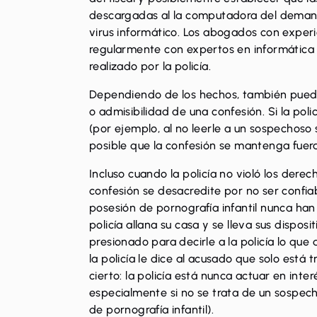
descargadas al la computadora del deman
virus informático. Los abogados con experi
regularmente con expertos en informática 
realizado por la policía.
Dependiendo de los hechos, también puede 
o admisibilidad de una confesión. Si la pol
(por ejemplo, al no leerle a un sospechoso
posible que la confesión se mantenga fuera 
Incluso cuando la policía no violó los dere
confesión se desacredite por no ser confiabl
posesión de pornografía infantil nunca ha
policía allana su casa y se lleva sus dispos
presionado para decirle a la policía lo que
la policía le dice al acusado que solo está 
cierto: la policía está nunca actuar en inte
especialmente si no se trata de un sospec
de pornografía infantil).