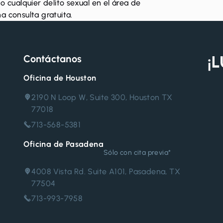
o cualquier delito sexual en el área de
a consulta gratuita.
Contáctanos
Oficina de Houston
2190 N Loop W, Suite 300, Houston TX
77018
713-568-5381
Oficina de Pasadena
Sólo con cita previa*
4008 Vista Rd. Suite A101, Pasadena, TX
77504
713-993-7958