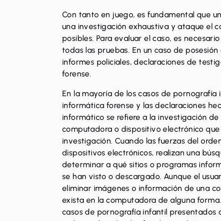
Con tanto en juego, es fundamental que un
una investigación exhaustiva y ataque el ca
posibles. Para evaluar el caso, es necesa
todas las pruebas. En un caso de posesión d
informes policiales, declaraciones de testig
forense.
En la mayoría de los casos de pornografía in
informática forense y las declaraciones hec
informático se refiere a la investigación de
computadora o dispositivo electrónico que
investigación. Cuando las fuerzas del orde
dispositivos electrónicos, realizan una bús
determinar a qué sitios o programas infor
se han visto o descargado. Aunque el usu
eliminar imágenes o información de una c
exista en la computadora de alguna forma
casos de pornografía infantil presentados 