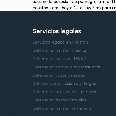
acusan de posesión de pornografía infantil 
Houston,
llame
hoy a Ceja Law Firm para un
Servicios legales
Servicios legales en Houston
Defensa criminal en Houston
Defensa en casos de DWI/DUI
Defensa en cargos por prostitución
Defensa en casos de robos
Defensa por posesión de drogas
Defensa en otros delitos penales
Defensa en delitos sexuales
Defensa criminal en Pasadena