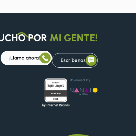
¡Llama ahora!
Escríbenos
Powered by