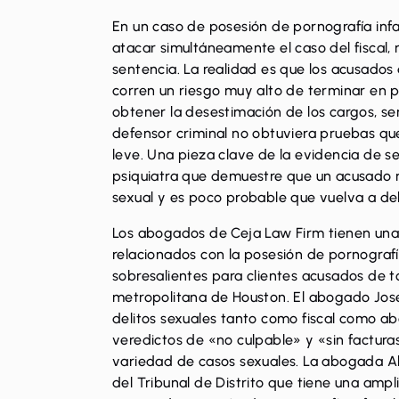
En un caso de posesión de pornografía inf
atacar simultáneamente el caso del fiscal,
sentencia. La realidad es que los acusados ​
corren un riesgo muy alto de terminar en pr
obtener la desestimación de los cargos, s
defensor criminal no obtuviera pruebas qu
leve. Una pieza clave de la evidencia de s
psiquiatra que demuestre que un acusado n
sexual y es poco probable que vuelva a del
Los abogados de Ceja Law Firm tienen una
relacionados con la posesión de pornografí
sobresalientes para clientes acusados ​​de t
metropolitana de Houston. El abogado Jos
delitos sexuales tanto como fiscal como 
veredictos de «no culpable» y «sin factur
variedad de casos sexuales. La abogada Abi
del Tribunal de Distrito que tiene una ampli