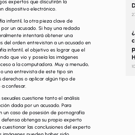
igos expertos que discutirán la
D
 dispositivo electrónico.
2
 infantil, la otra pieza clave de
a por un acusado. Si hay una redada
¿
generalmente intentará obtener una
c
as del orden entrevistan a un acusado en
p
 infantil, el objetivo es lograr que el
H
endo que vio y poseía las imágenes
cceso a la computadora. Muy a menudo,
1
bo una entrevista de este tipo sin
derechos o aplicar algún tipo de
 a confesar.
exuales cuestione tanto el análisis
ación dada por un acusado. Para
 en un caso de posesión de pornografía
la defensa obtenga su propio experto
 cuestionar las conclusiones del experto
las imágenes pueden haber sido