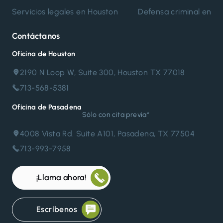
de
Servicios legales en Houston
Defensa criminal en H
entradas
Contáctanos
Oficina de Houston
2190 N Loop W, Suite 300, Houston TX 77018
713-568-5381
Oficina de Pasadena
Sólo con cita previa*
4008 Vista Rd. Suite A101, Pasadena, TX 77504
713-993-7958
¡Llama ahora!
Escríbenos