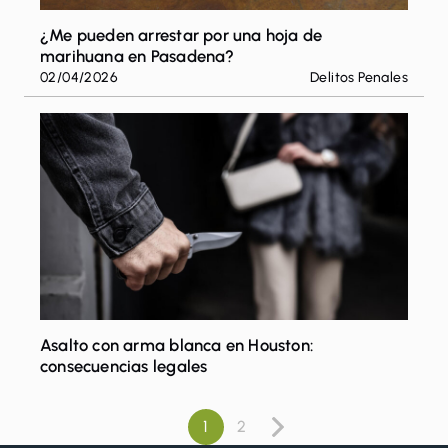
¿Me pueden arrestar por una hoja de
marihuana en Pasadena?
02/04/2026
Delitos Penales
Asalto con arma blanca en Houston:
consecuencias legales
1
2
Paginación
Siguiente