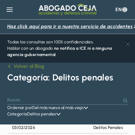
EN
Abogado
Ceja
Haz click aquí para ir a nuestro servicio de accidentes
Todas las consultas son 100% confidenciales.
Hablar con un abogado
no notifica a ICE ni a ninguna
agencia gubernamental
.
Volver al Blog
Categoría:
Delitos penales
Buscar
Presiona
Busc
por:
Ordenar por
Del más nuevo al más viejo
Enter
Categoría
Delitos penales
para
buscar
03/02/2026
Delitos Penales
o