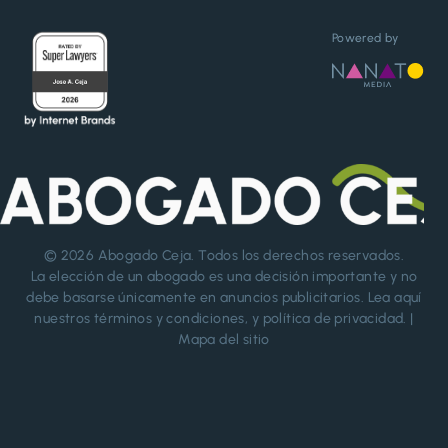
Powered by
© 2026
Abogado Ceja
. Todos los derechos reservados.
La elección de un abogado es una decisión importante y no
debe basarse únicamente en anuncios publicitarios. Lea aquí
nuestros
términos y condiciones
, y
política de privacidad
. |
Mapa del sitio