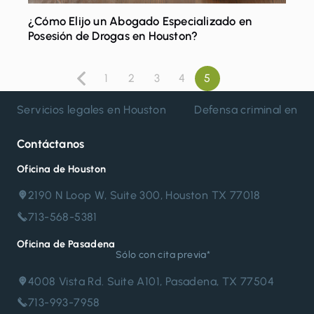
¿Cómo Elijo un Abogado Especializado en
Posesión de Drogas en Houston?
1
2
3
4
5
Paginación
Anterior
de
Servicios legales en Houston
Defensa criminal en H
entradas
Contáctanos
Oficina de Houston
2190 N Loop W, Suite 300, Houston TX 77018
713-568-5381
Oficina de Pasadena
Sólo con cita previa*
4008 Vista Rd. Suite A101, Pasadena, TX 77504
713-993-7958