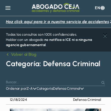
EN
Abogado
Ceja
Haz click aquí para ir a nuestro servicio de accidentes
Todas las consultas son 100% confidenciales.
Hablar con un abogado
no notifica a ICE ni a ninguna
agencia gubernamental
.
Volver al Blog
Categoría:
Defensa Criminal
Buscar
Presiona
Busc
por:
Ordenar por
Z-A
Categoría
Defensa Criminal
Enter
para
12/18/2024
Defensa Criminal
buscar
o